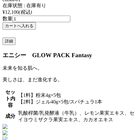
在庫状態 : 在庫有り
¥12,100
(税込)
数量
詳細
エニシー GLOW PACK Fantasy
未来を知る肌へ。
美しさは、まだ進化する。
セッ
【1料】粉末4g×5包
ト内
【2料】ジェル40g×5包/スパチュラ1本
容
乳酸桿菌/乳発酵液（牛乳）、レモン果実エキス、セ
成分
イヨウミザクラ果実エキス、カカオエキス