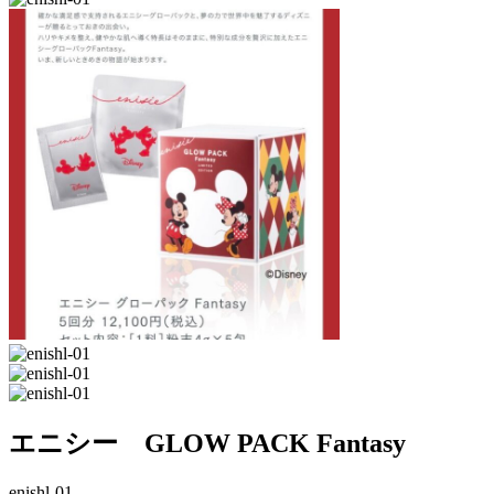
エニシー GLOW PACK Fantasy
enishl-01